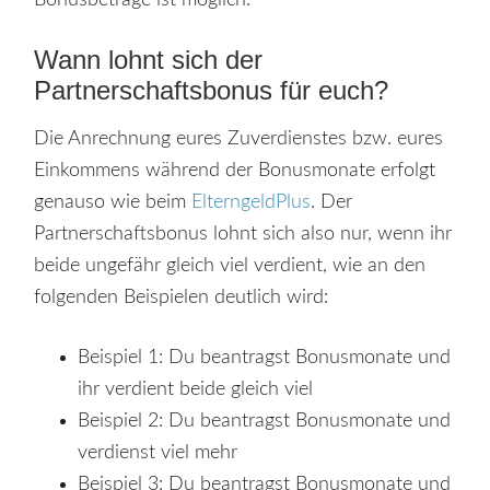
Bonusbeträge ist möglich.
Wann lohnt sich der
Partnerschaftsbonus für euch?
Die Anrechnung eures Zuverdienstes bzw. eures
Einkommens während der Bonusmonate erfolgt
genauso wie beim
ElterngeldPlus
. Der
Partnerschaftsbonus lohnt sich also nur, wenn ihr
beide ungefähr gleich viel verdient, wie an den
folgenden Beispielen deutlich wird:
Beispiel 1: Du beantragst Bonusmonate und
ihr verdient beide gleich viel
Beispiel 2: Du beantragst Bonusmonate und
verdienst viel mehr
Beispiel 3: Du beantragst Bonusmonate und