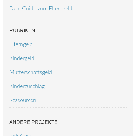
Dein Guide zum Elterngeld
RUBRIKEN
Elterngeld
Kindergeld
Mutterschaftsgeld
Kinderzuschlag
Ressourcen
ANDERE PROJEKTE