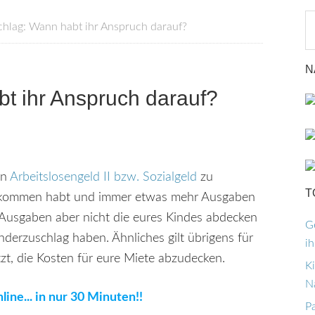
hlag: Wann habt ihr Anspruch darauf?
N
t ihr Anspruch darauf?
in
Arbeitslosengeld II bzw. Sozialgeld
zu
T
 Einkommen habt und immer etwas mehr Ausgaben
Ausgaben aber nicht die eures Kindes abdecken
G
derzuschlag haben. Ähnliches gilt übrigens für
i
zt, die Kosten für eure Miete abzudecken.
K
N
line... in nur 30 Minuten!!
P