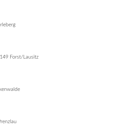
erleberg
3149 Forst/Lausitz
ckenwalde
Prenzlau