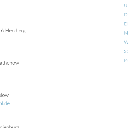
U
D
El
916 Herzberg
M
W
So
P
 Rathenow
elow
ol.de
anienburg