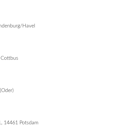
randenburg/Havel
4 Cottbus
 (Oder)
/81, 14461 Potsdam